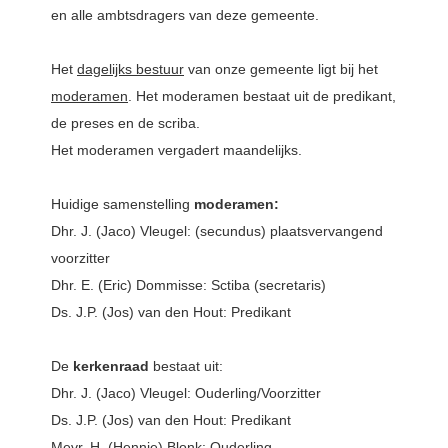
en
alle
ambtsdragers van deze gemeente.
Het
dagelijks
bestuur
van onze gemeente ligt bij h
et
moderamen
. Het moderamen bestaat uit de predikant,
de preses en de scriba.
Het moderamen vergadert maandelijks.
Huidige samenstelling
moderamen:
Dhr. J. (Jaco) Vleugel: (secundus) plaatsvervangend
voorzitter
Dhr. E. (Eric) Dommisse: Sctiba (secretaris)
Ds. J.P. (Jos) van den Hout: Predikant
De
kerkenraad
bestaat uit:
Dhr. J. (Jaco) Vleugel: Ouderling/Voorzitter
Ds. J.P. (Jos) van den Hout: Predikant
Mevr. H. (Hennie) Blonk: Ouderling