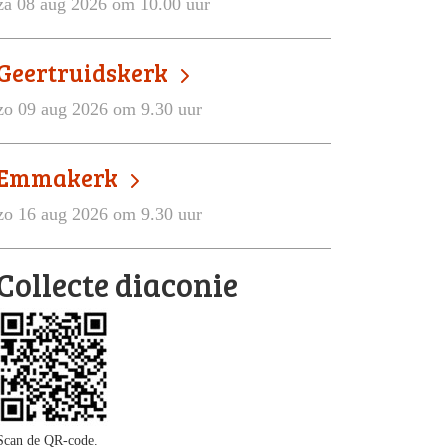
za 08 aug 2026 om 10.00 uur
Geertruidskerk
zo 09 aug 2026 om 9.30 uur
Emmakerk
zo 16 aug 2026 om 9.30 uur
Collecte diaconie
Scan de QR-code.