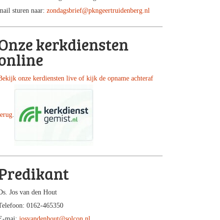
mail sturen naar:
zondagsbrief@pkngeertruidenberg.nl
Onze kerkdiensten
online
Bekijk onze kerdiensten live of kijk de opname achteraf
terug
.
Predikant
Ds. Jos van den Hout
Telefoon: 0162-465350
E-mai:
josvandenhout@solcon.nl