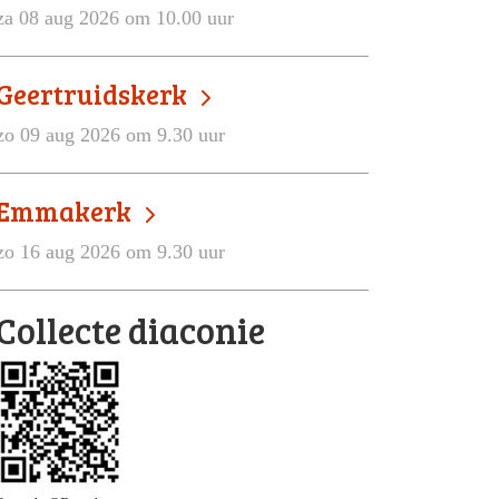
za 08 aug 2026 om 10.00 uur
Geertruidskerk
zo 09 aug 2026 om 9.30 uur
Emmakerk
zo 16 aug 2026 om 9.30 uur
Collecte diaconie