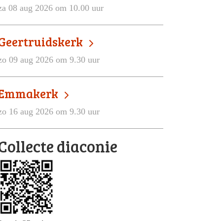
za 08 aug 2026 om 10.00 uur
Geertruidskerk
zo 09 aug 2026 om 9.30 uur
Emmakerk
zo 16 aug 2026 om 9.30 uur
Collecte diaconie