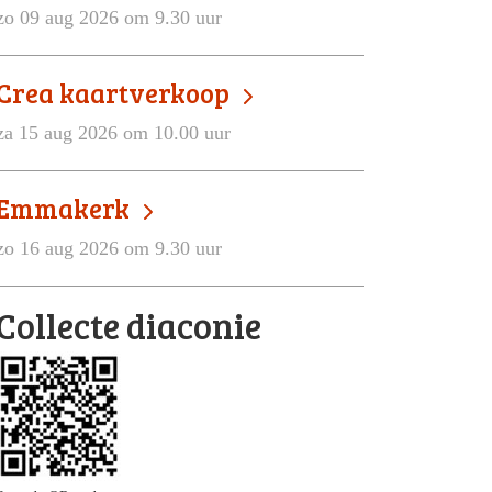
zo 09 aug 2026 om 9.30 uur
Crea kaartverkoop
za 15 aug 2026 om 10.00 uur
Emmakerk
zo 16 aug 2026 om 9.30 uur
Collecte diaconie