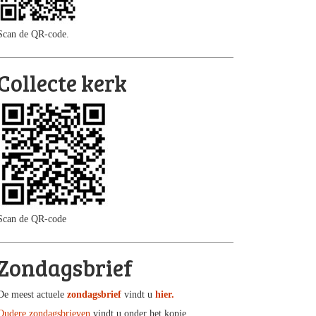
Scan de QR-code.
Collecte kerk
Scan de QR-code
Zondagsbrief
De meest actuele
zondagsbrief
vindt u
hier.
Oudere zondagsbrieven
vindt u onder het kopje