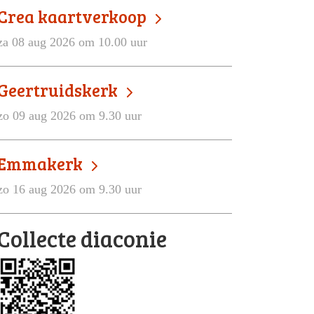
Crea kaartverkoop
za 08 aug 2026 om 10.00 uur
Geertruidskerk
zo 09 aug 2026 om 9.30 uur
Emmakerk
zo 16 aug 2026 om 9.30 uur
Collecte diaconie