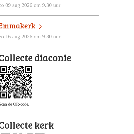
zo 09 aug 2026 om 9.30 uur
Emmakerk
zo 16 aug 2026 om 9.30 uur
Collecte diaconie
Scan de QR-code.
Collecte kerk