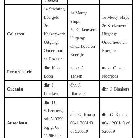
Vreeken
1e Stichting
1e Mercy
Leergeld
1e Mercy Ships
Ships
2e
2e Kerkenwerk
2e Kerkenwerk
Collecten
Kerkenwerk
Uitgang:
Uitgang:
Uitgang:
Onderhoud en
Onderhoud en
Onderhoud
Energie
Energie
en Energie
dhr. K. de
mevr. A.
mevr. C. van
Lector/lectrix
Boon
Tensen
Noorloos
dhr. J.
dhr. J.
Organist
dhr. J. Blankers
Blankers
Blankers
dhr. D.
Schermers,
dhr. G. Knaap,
dhr. G. Knaap,
tel. 519299
Autodienst
06-11206140
06-11206140 of
b.g.g. 06-
of 520619
520619
11206140