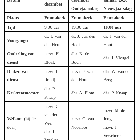
Datum
december
januari 2026
december
Oudejaarsdag
Nieuwjaarsdag
Plaats
Emmakerk
Emmakerk
Emmakerk
Tijd
9.30 uur
19.30 uur
10.00 uur
ds. J. van
ds. J. van den
ds. J. van den
Voorganger
den Hout
Hout
Hout
Ouderling van
mevr. H.
dhr. K. de
dhr. J. Vleugel
dienst
Blonk
Boon
Diaken van
mevr. H.
mevr. F. van
dhr. W. van den
dienst
Romijn
den Hout
Berg
dhr. P.
Kerkrentmeester
dhr. A. Blom
dhr. P. Knaap
Knaap
mevr. C.
mevr. M. de
van der
Welkom
(bij de
mevr. C. van
Jong
Wiel
deur)
Noorloos
mevr. J.
dhr. J.
Verschoor