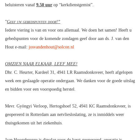
beluisteren vanaf
9.50 uur
op “kerkdienstgemist”.
”
Geef uw gebedspunten door!”
Iedere viering is van en voor ons allemaal. We doen het samen! Heeft u
gebedspunten voor de komende zondagen geef door aan ds. J. van den
Hout e-mail:
josvandenhout@solcon.nl
OMZIEN NAAR ELKAAR, LEEF MEE!
Dhr. C. Heurter, Kardeel 31, 4941 LR Raamsdonksveer, heeft afgelopen
week een geslaagde operatie ondergaan. We danken voor de goede uitslag
en bidden voor een voorspoedig herstel.
Mevr. Gyöngyi Verloop, Hertogshoef 52, 4941 KC Raamsdonksveer, is
geopereerd in Rotterdam aan netvliesloslating, ze is inmiddels weer
thuisgekomen uit het ziekenhuis.
Jaap Hoogebrugge is dinsdag voor de kerst geopereerd, operatie is